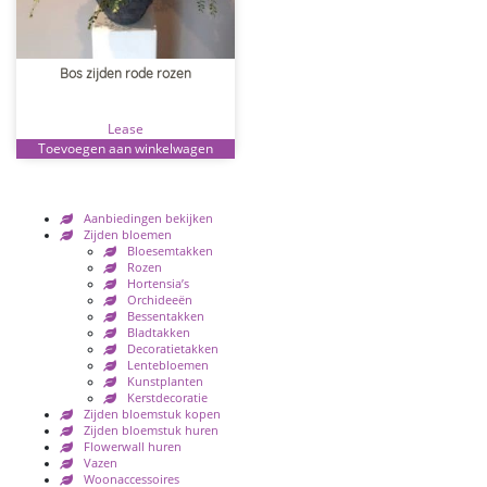
Bos zijden rode rozen
Lease
Toevoegen aan winkelwagen
Aanbiedingen bekijken
Zijden bloemen
Bloesemtakken
Rozen
Hortensia’s
Orchideeën
Bessentakken
Bladtakken
Decoratietakken
Lentebloemen
Kunstplanten
Kerstdecoratie
Zijden bloemstuk kopen
Zijden bloemstuk huren
Flowerwall huren
Vazen
Woonaccessoires