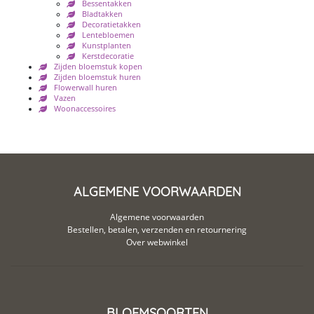
Bessentakken
Bladtakken
Decoratietakken
Lentebloemen
Kunstplanten
Kerstdecoratie
Zijden bloemstuk kopen
Zijden bloemstuk huren
Flowerwall huren
Vazen
Woonaccessoires
ALGEMENE VOORWAARDEN
Algemene voorwaarden
Bestellen, betalen, verzenden en retournering
Over webwinkel
BLOEMSOORTEN