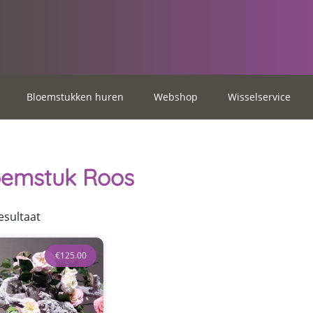
Bloemstukken huren
Webshop
Wisselservice
oemstuk Roos
esultaat
€
125.00