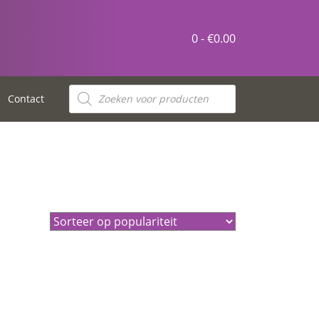
0 -
€
0.00
Producten
zoeken
Contact