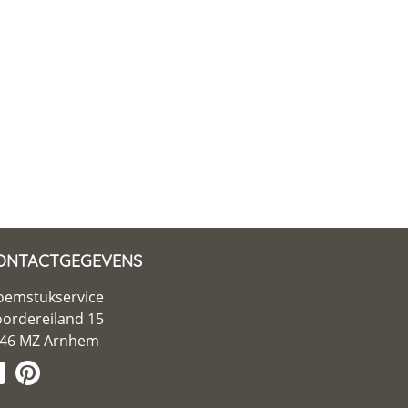
ONTACTGEGEVENS
oemstukservice
ordereiland 15
46 MZ Arnhem