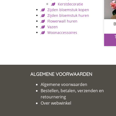
Kerstdecoratie
Zijden bloemstuk kopen
Zijden bloemstuk huren
Flowerwall huren
B
Vazen
Woonaccessoires
ALGEMENE VOORWAARDEN
Algemene voorwaarden
Bestellen, betalen, verzenden en
retournering
Over webwinkel