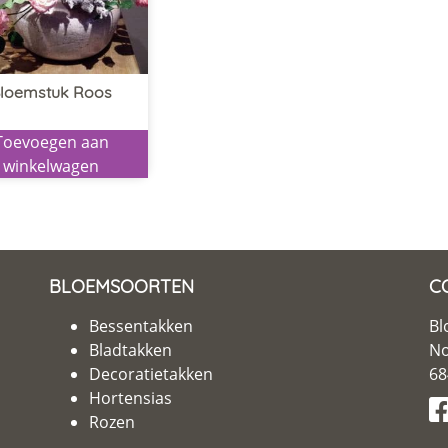
loemstuk Roos
Toevoegen aan
winkelwagen
BLOEMSOORTEN
C
Bessentakken
Bl
Bladtakken
No
Decoratietakken
68
Hortensias
Rozen