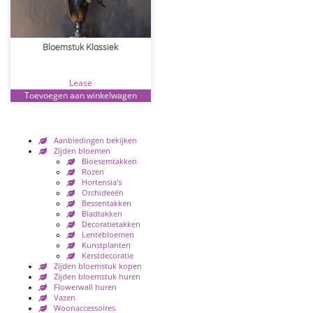
Bloemstuk Klassiek
Lease
Toevoegen aan winkelwagen
Aanbiedingen bekijken
Zijden bloemen
Bloesemtakken
Rozen
Hortensia’s
Orchideeën
Bessentakken
Bladtakken
Decoratietakken
Lentebloemen
Kunstplanten
Kerstdecoratie
Zijden bloemstuk kopen
Zijden bloemstuk huren
Flowerwall huren
Vazen
Woonaccessoires