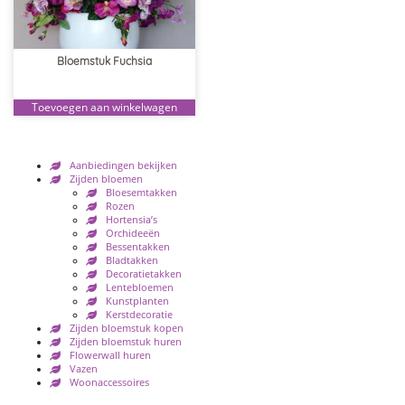
Bloemstuk Fuchsia
Toevoegen aan winkelwagen
Aanbiedingen bekijken
Zijden bloemen
Bloesemtakken
Rozen
Hortensia’s
Orchideeën
Bessentakken
Bladtakken
Decoratietakken
Lentebloemen
Kunstplanten
Kerstdecoratie
Zijden bloemstuk kopen
Zijden bloemstuk huren
Flowerwall huren
Vazen
Woonaccessoires