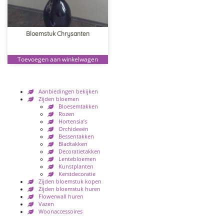
Bloemstuk Chrysanten
Toevoegen aan winkelwagen
Aanbiedingen bekijken
Zijden bloemen
Bloesemtakken
Rozen
Hortensia’s
Orchideeën
Bessentakken
Bladtakken
Decoratietakken
Lentebloemen
Kunstplanten
Kerstdecoratie
Zijden bloemstuk kopen
Zijden bloemstuk huren
Flowerwall huren
Vazen
Woonaccessoires