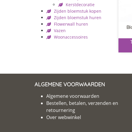
Kerstdecoratie
Zijden bloemstuk kopen
Zijden bloemstuk huren
Flowerwall huren
Bl
Vazen
Woonaccessoires
ALGEMENE VOORWAARDEN
Algemene voorwaarden
Bestellen, betalen, verzenden en
retournering
Over webwinkel