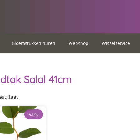
Bloemstukken huren
Webshop
Wisselservice
dtak Salal 41cm
esultaat
€
3.45