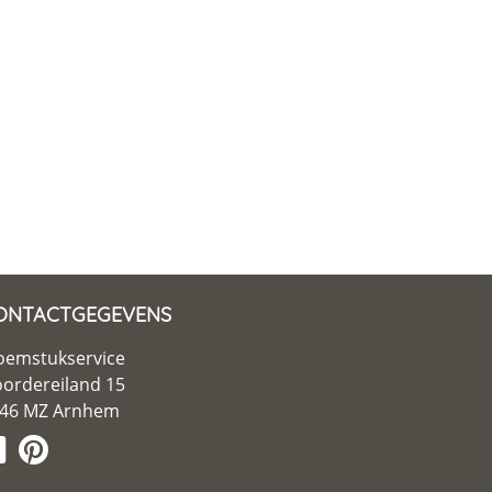
ONTACTGEGEVENS
oemstukservice
ordereiland 15
46 MZ Arnhem