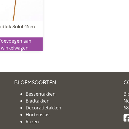
adtak Salal 41cm
Toevoegen aan
winkelwagen
BLOEMSOORTEN
C
Bessentakken
Bl
Bladtakken
No
Decoratietakken
68
Hortensias
Rozen