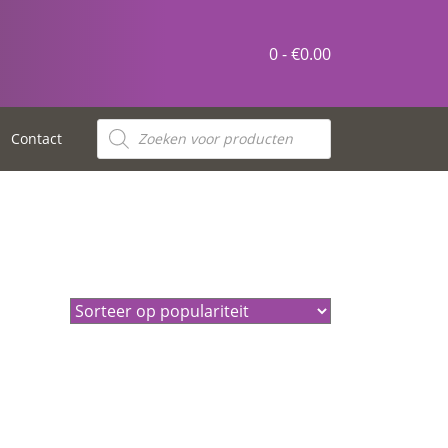
0 -
€
0.00
Producten
zoeken
Contact