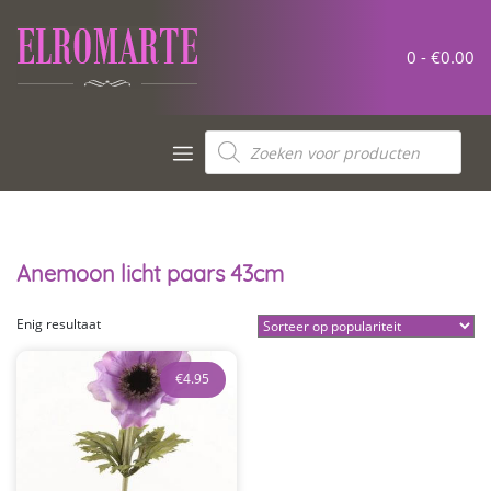
Meteen
naar
de
0 -
€
0.00
inhoud
Producten
zoeken
Anemoon licht paars 43cm
Enig resultaat
€
4.95