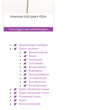
Anemoon licht paars 43cm
Toevoegen aan winkelwagen
Aanbiedingen bekijken
Zijden bloemen
Bloesemtakken
Rozen
Hortensia’s
Orchideeën
Bessentakken
Bladtakken
Decoratietakken
Lentebloemen
Kunstplanten
Kerstdecoratie
Zijden bloemstuk kopen
Zijden bloemstuk huren
Flowerwall huren
Vazen
Woonaccessoires