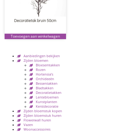
Decoratietak bruin 50cm
Toevoegen aan winkelwagen
Aanbiedingen bekijken
Zijden bloemen
Bloesemtakken
Rozen
Hortensia’s
Orchideeën
Bessentakken
Bladtakken
Decoratietakken
Lentebloemen
Kunstplanten
Kerstdecoratie
Zijden bloemstuk kopen
Zijden bloemstuk huren
Flowerwall huren
Vazen
Woonaccessoires