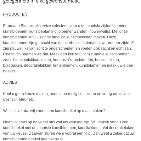
gelegenheid in elke gewenste maat.
PRODUCTEN
Elromarte Bloemstukservice selecteert voor u de mooiste zijden bloemen,
kunstbloemen, kunstbeplanting, bloemenwanden (flowerwalls). Met onze
kunstbloemen kunt u zelf de mooiste kunstboeketten maken. Onze
kunstbloemen zijn gemaakt van de allerbeste materialen, waaronder zijde. Ze
zijn nauwelijks van echt te onderscheiden en voelen ook zacht en echt aan.
Realtouch noemen we dat. Maak een keuze uit onze mooie kunstbloemen:
zoals bloesemtakken, rozen, hortensia’s, orchideeën, bessentakken,
bladtakken, decoratietakken, lentebloemen, kunstplanten en maak uw eigen
boeket.
ADVIES
Kunt u geen keuze maken, neem dan rustig contact op en vraag om advies
over stijl, kleur etc..
Wilt u liever dat wij voor u een kunstboeket op maat maken?
Neem contact op en vertel ons wat uw wensen zijn. Wij maken voor u een
kunstboeket met de mooiste kunstbloemen, kunsttakken en/of decoratietaken
van uw keuze. Daarvan sturen we u vooraf een foto. Dan weet u zeker dat uw
kunstbloemen boeket naar wens is.