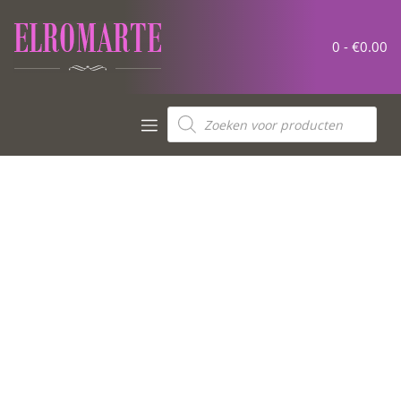
0 -
€
0.00