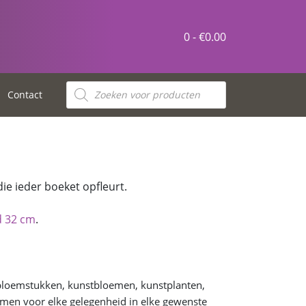
0 -
€
0.00
Contact
ie ieder boeket opfleurt.
d 32 cm
.
 bloemstukken, kunstbloemen, kunstplanten,
en voor elke gelegenheid in elke gewenste