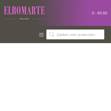
0 -
€
0.00