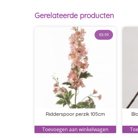
Gerelateerde producten
€
8.99
Ridderspoor perzik 105cm
Bl
Toevoegen aan winkelwagen
Toe