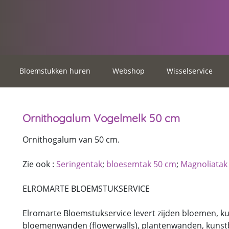
Bloemstukken huren
Webshop
Wisselservice
Ornithogalum Vogelmelk 50 cm
Ornithogalum van 50 cm.
Zie ook :
Seringentak
;
bloesemtak 50 cm
;
Magnoliatak
ELROMARTE BLOEMSTUKSERVICE
Elromarte Bloemstukservice levert zijden bloemen, 
bloemenwanden (flowerwalls), plantenwanden, kunst