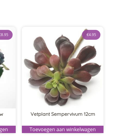
€
8.95
€
4.95
uw
Vetplant Sempervivum 12cm
agen
Toevoegen aan winkelwagen