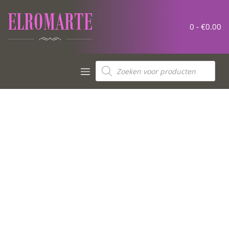
0 -
€
0.00