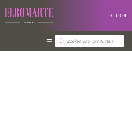
0 -
€
0.00