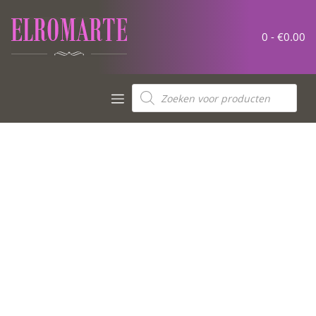
0 -
€
0.00