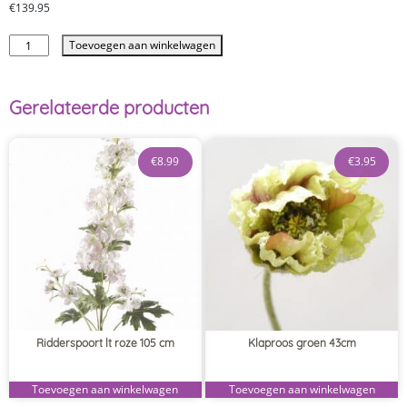
€
139.95
Toevoegen aan winkelwagen
Gerelateerde producten
€
8.99
€
3.95
Ridderspoort lt roze 105 cm
Klaproos groen 43cm
Toevoegen aan winkelwagen
Toevoegen aan winkelwagen