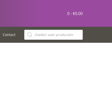
0 -
€
0.00
Contact