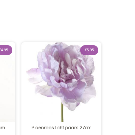
€
4.95
€
5.95
3cm
Pioenroos licht paars 27cm