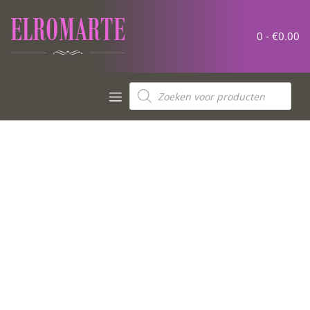
0 -
€
0.00