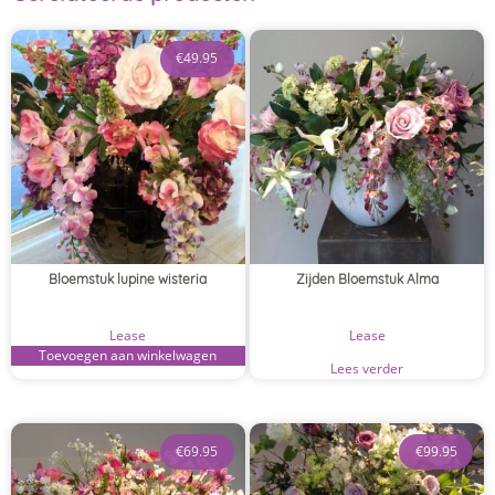
€
49.95
Bloemstuk lupine wisteria
Zijden Bloemstuk Alma
Lease
Lease
Toevoegen aan winkelwagen
Lees verder
€
69.95
€
99.95