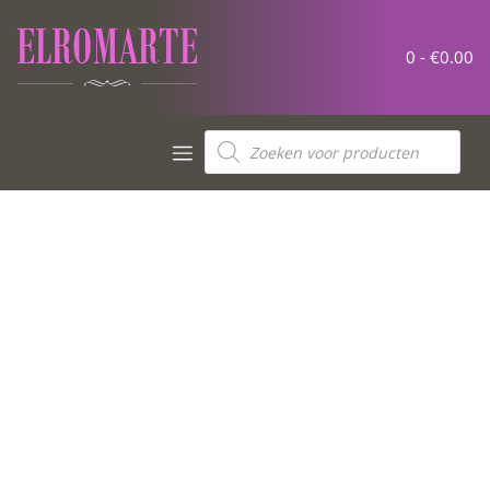
0 -
€
0.00