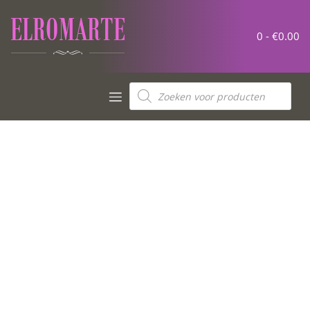
0 -
€
0.00