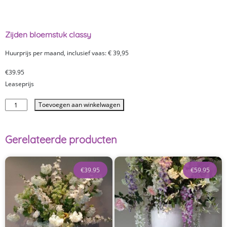
Zijden bloemstuk classy
Huurprijs per maand, inclusief vaas: € 39,95
€
39.95
Leaseprijs
Toevoegen aan winkelwagen
Gerelateerde producten
€
39.95
€
59.95