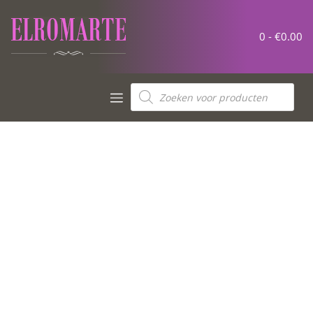
0 -
€
0.00