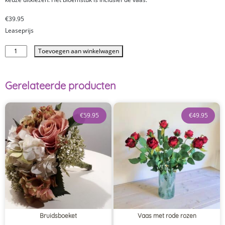
€
39.95
Leaseprijs
Toevoegen aan winkelwagen
Gerelateerde producten
€
59.95
€
49.95
Bruidsboeket
Vaas met rode rozen