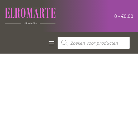
0 -
€
0.00