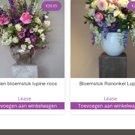
€
39.95
€
den bloemstuk lupine roos
Bloemstuk Ranonkel Lup
Lease
Lease
voegen aan winkelwagen
Toevoegen aan winkelw