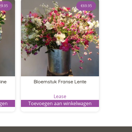
29.95
€
69.95
ine
Bloemstuk Franse Lente
Lease
agen
Toevoegen aan winkelwagen