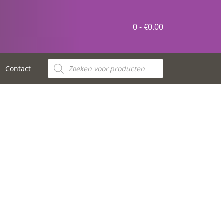
0 -
€
0.00
Contact