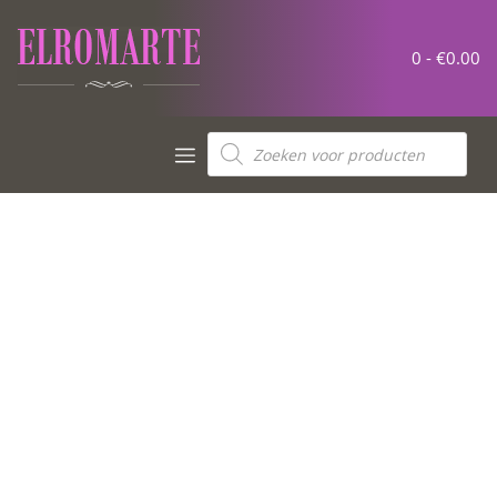
0 -
€
0.00