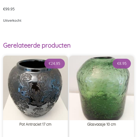
€
99.95
Uitverkocht
Gerelateerde producten
€
24.95
€
8.95
Pot Antraciet 17 cm
Glasvaasje 10 cm