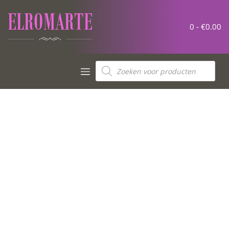
0 -
€
0.00