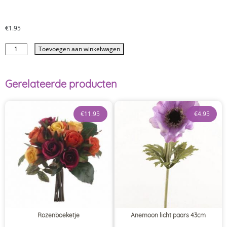
€
1.95
Toevoegen aan winkelwagen
Gerelateerde producten
€
11.95
€
4.95
Rozenboeketje
Anemoon licht paars 43cm