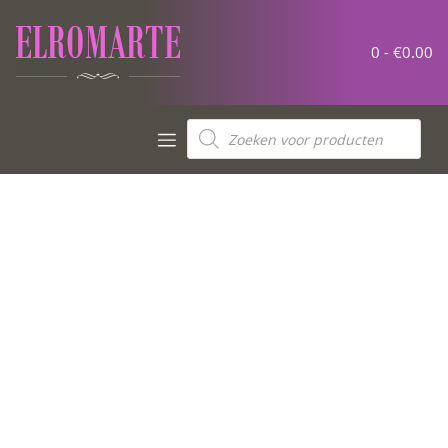
0 -
€
0.00