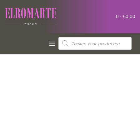
0 -
€
0.00