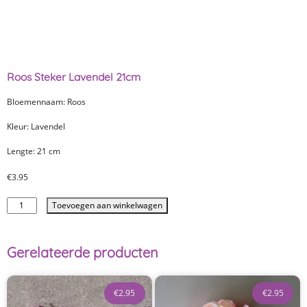
Roos Steker Lavendel 21cm
Bloemennaam: Roos
Kleur: Lavendel
Lengte: 21 cm
€
3.95
Toevoegen aan winkelwagen
Gerelateerde producten
€
2.95
€
2.95