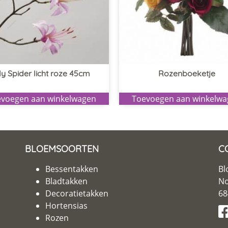
ily Spider licht roze 45cm
Rozenboeketje
voegen aan winkelwagen
Toevoegen aan winkelw
BLOEMSOORTEN
C
Bessentakken
Bl
Bladtakken
No
Decoratietakken
68
Hortensias
Rozen