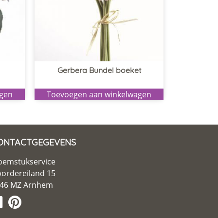
Gerbera Bundel boeket
agen
Toevoegen aan winkelwagen
ONTACTGEGEVENS
oemstukservice
ordereiland 15
46 MZ Arnhem