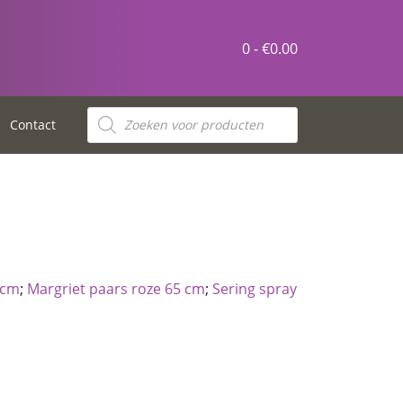
0 -
€
0.00
Contact
 cm
;
Margriet paars roze 65 cm
;
Sering spray