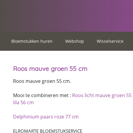
Bloemstukken huren
Webshop
Wisselservice
Roos mauve groen 55 cm
Roos mauve groen 55 cm.
Mooi te combineren met :
Roos licht mauve groen 55
lila 56 cm
Delphinium paars roze 77 cm
ELROMARTE BLOEMSTUKSERVICE