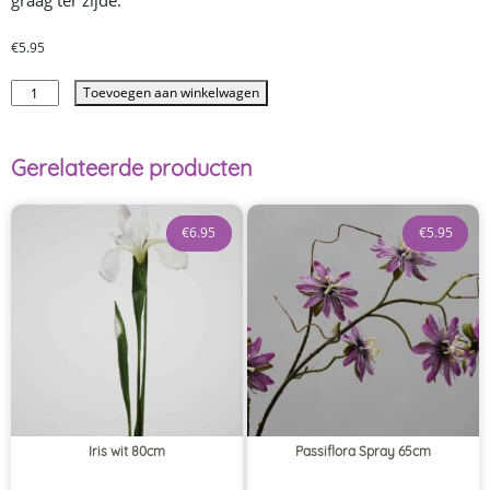
graag ter zijde.
€
5.95
Toevoegen aan winkelwagen
Gerelateerde producten
€
6.95
€
5.95
Iris wit 80cm
Passiflora Spray 65cm