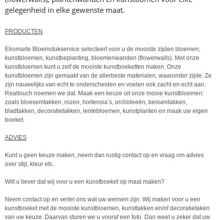
gelegenheid in elke gewenste maat.
PRODUCTEN
Elromarte Bloemstukservice selecteert voor u de mooiste zijden bloemen,
kunstbloemen, kunstbeplanting, bloemenwanden (flowerwalls). Met onze
kunstbloemen kunt u zelf de mooiste kunstboeketten maken. Onze
kunstbloemen zijn gemaakt van de allerbeste materialen, waaronder zijde. Ze
zijn nauwelijks van echt te onderscheiden en voelen ook zacht en echt aan.
Realtouch noemen we dat. Maak een keuze uit onze mooie kunstbloemen:
zoals bloesemtakken, rozen, hortensia’s, orchideeën, bessentakken,
bladtakken, decoratietakken, lentebloemen, kunstplanten en maak uw eigen
boeket.
ADVIES
Kunt u geen keuze maken, neem dan rustig contact op en vraag om advies
over stijl, kleur etc..
Wilt u liever dat wij voor u een kunstboeket op maat maken?
Neem contact op en vertel ons wat uw wensen zijn. Wij maken voor u een
kunstboeket met de mooiste kunstbloemen, kunsttakken en/of decoratietaken
van uw keuze. Daarvan sturen we u vooraf een foto. Dan weet u zeker dat uw