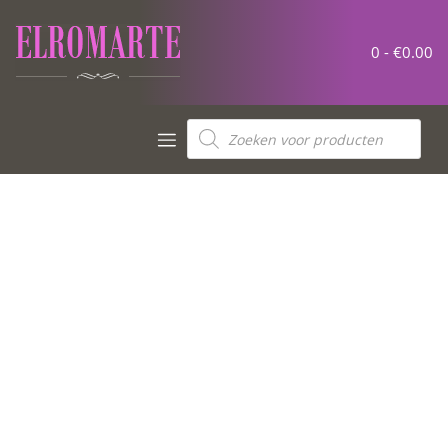
0 -
€
0.00