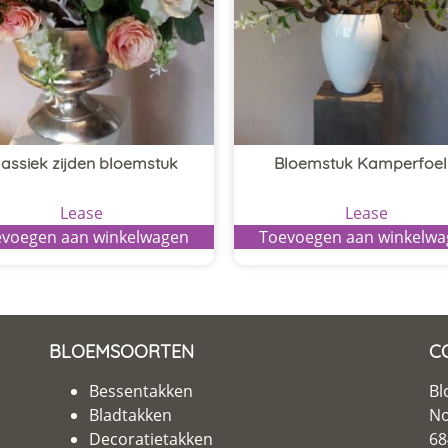
lassiek zijden bloemstuk
Bloemstuk Kamperfoel
Lease
Lease
voegen aan winkelwagen
Toevoegen aan winkelw
BLOEMSOORTEN
C
Bessentakken
Bl
Bladtakken
No
Decoratietakken
68