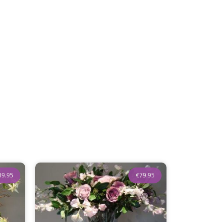
39.95
€
79.95