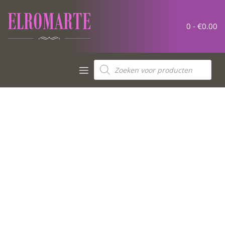
0 -
€
0.00