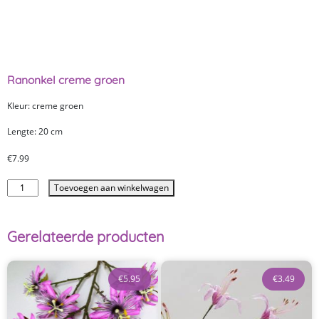
Ranonkel creme groen
Kleur: creme groen
Lengte: 20 cm
€
7.99
Toevoegen aan winkelwagen
Gerelateerde producten
€
5.95
€
3.49