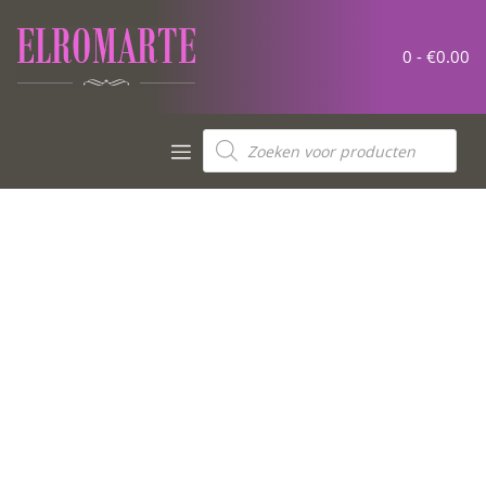
0 -
€
0.00