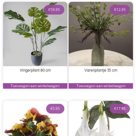
€
59.95
€
12.95
Vingerplant 80 cm
Varenplantje 35 cm
Toevoegen aan winkelwagen
Toevoegen aan winkelwagen
€
5.95
€
17.95