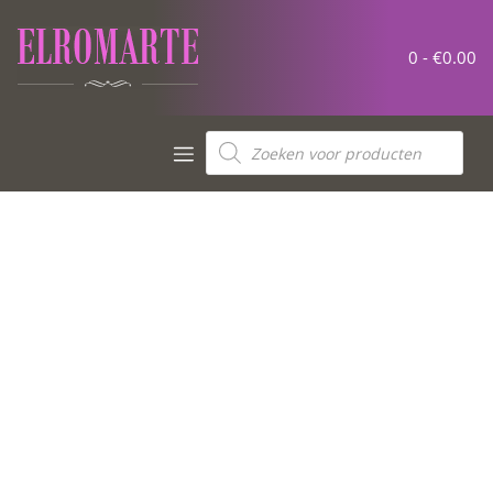
0 -
€
0.00