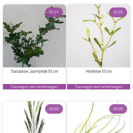
€
7.95
€
5.95
Toscaanse Jasmijntak 55 cm
Mistletoe 53 cm
Toevoegen aan winkelwagen
Toevoegen aan winkelwagen
€
3.60
€
9.95