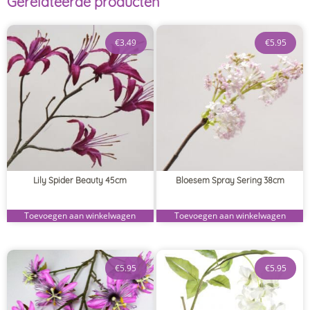
Gerelateerde producten
€
3.49
€
5.95
Lily Spider Beauty 45cm
Bloesem Spray Sering 38cm
Toevoegen aan winkelwagen
Toevoegen aan winkelwagen
€
5.95
€
5.95