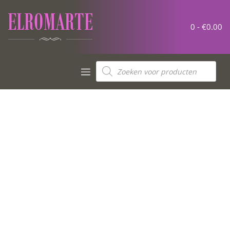
0 -
€
0.00