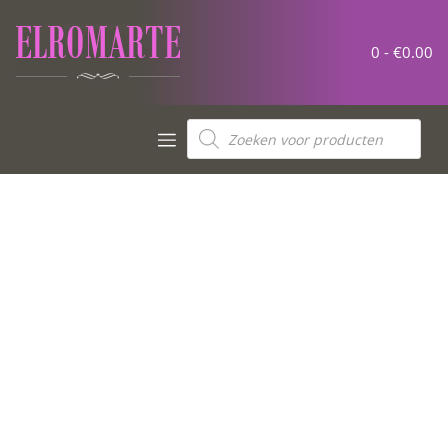
0 -
€
0.00