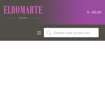
0 -
€
0.00