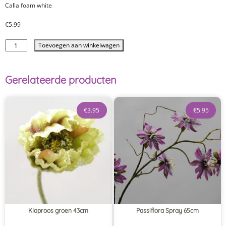
Calla foam white
€
5.99
Toevoegen aan winkelwagen
Gerelateerde producten
€
3.95
€
5.95
Klaproos groen 43cm
Passiflora Spray 65cm