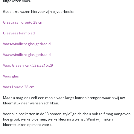
uitgekozen vaas.
Geschikte vazen hiervoor zijn bijvoorbeeld:
Glasvaas Toronto 28 cm
Glasvaas Palmblad
Vaas/windlicht glas gedraaid
Vaas/windlicht glas gedraaid
Vaas Glazen Kelk 53&#215;29
Vaas glas
Vaas Louvre 28 cm
Maar u mag ook zelf een mooie vaas langs komen brengen waarin wij uw
bloemstuk naar wensen schikken.
Voor alle boeketten in de “Bloomon-style” geldt, dat u ook zelf mag aangeven
hoe groot, welke bloemen, welke kleuren u wenst. Want wij maken
bloemstukken op maat voor u.