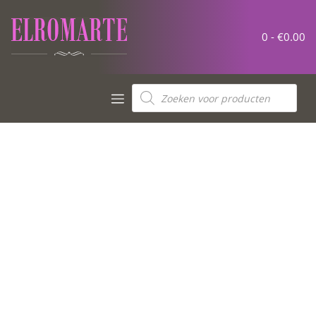
0 -
€
0.00