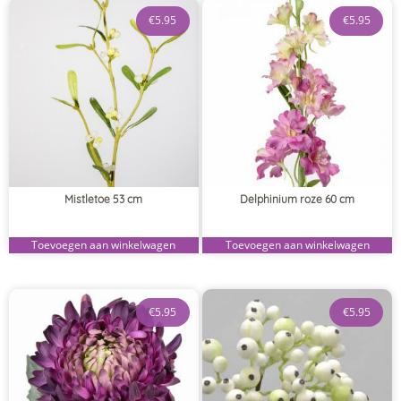
€
5.95
€
5.95
Mistletoe 53 cm
Delphinium roze 60 cm
Toevoegen aan winkelwagen
Toevoegen aan winkelwagen
€
5.95
€
5.95