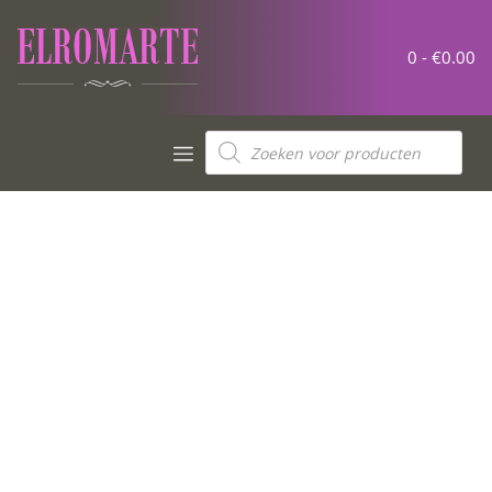
0 -
€
0.00