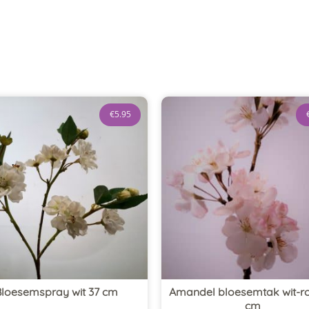
€
5.95
Bloesemspray wit 37 cm
Amandel bloesemtak wit-ro
cm