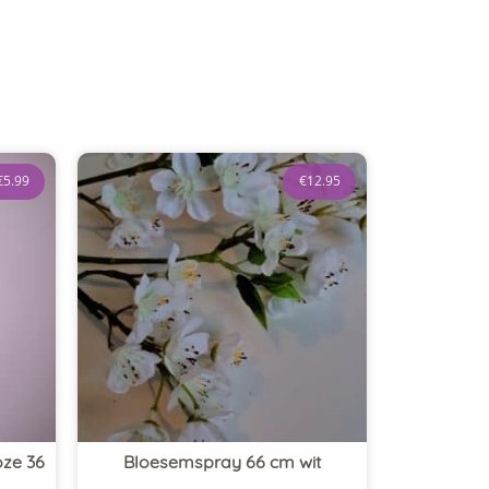
€
5.99
€
12.95
ze 36
Bloesemspray 66 cm wit