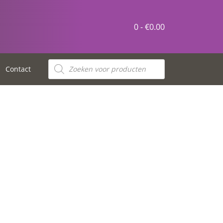
0 -
€
0.00
Contact