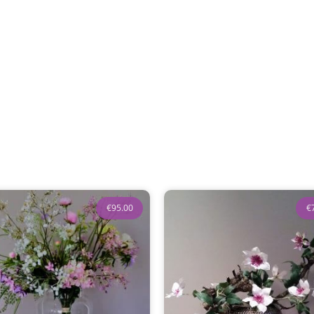
€
95.00
€