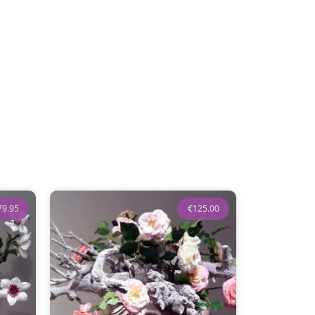
79.95
€
125.00