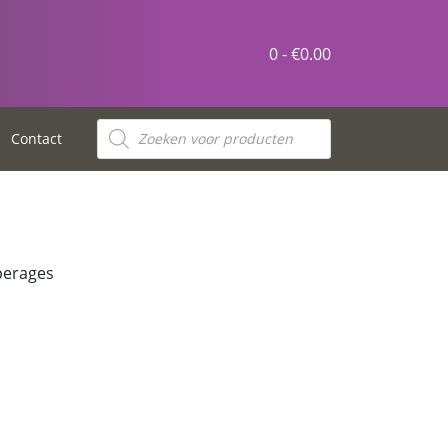
0 -
€
0.00
Contact
perages