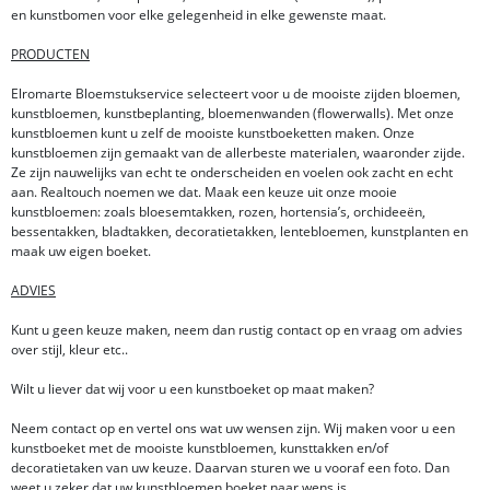
en kunstbomen voor elke gelegenheid in elke gewenste maat.
PRODUCTEN
Elromarte Bloemstukservice selecteert voor u de mooiste zijden bloemen,
kunstbloemen, kunstbeplanting, bloemenwanden (flowerwalls). Met onze
kunstbloemen kunt u zelf de mooiste kunstboeketten maken. Onze
kunstbloemen zijn gemaakt van de allerbeste materialen, waaronder zijde.
Ze zijn nauwelijks van echt te onderscheiden en voelen ook zacht en echt
aan. Realtouch noemen we dat. Maak een keuze uit onze mooie
kunstbloemen: zoals bloesemtakken, rozen, hortensia’s, orchideeën,
bessentakken, bladtakken, decoratietakken, lentebloemen, kunstplanten en
maak uw eigen boeket.
ADVIES
Kunt u geen keuze maken, neem dan rustig contact op en vraag om advies
over stijl, kleur etc..
Wilt u liever dat wij voor u een kunstboeket op maat maken?
Neem contact op en vertel ons wat uw wensen zijn. Wij maken voor u een
kunstboeket met de mooiste kunstbloemen, kunsttakken en/of
decoratietaken van uw keuze. Daarvan sturen we u vooraf een foto. Dan
weet u zeker dat uw kunstbloemen boeket naar wens is.