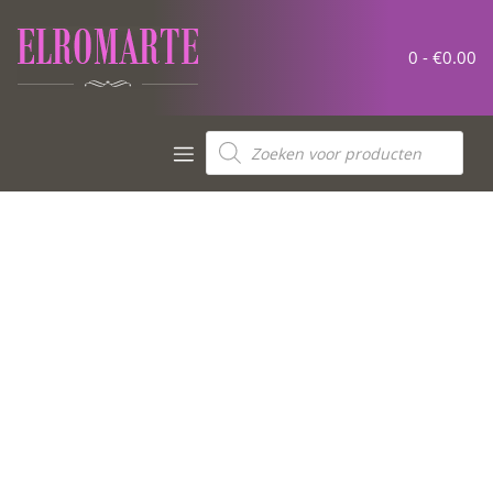
0 -
€
0.00