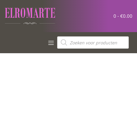
0 -
€
0.00