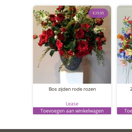
€
39.95
Bos zijden rode rozen
Lease
Toevoegen aan winkelwagen
Toe