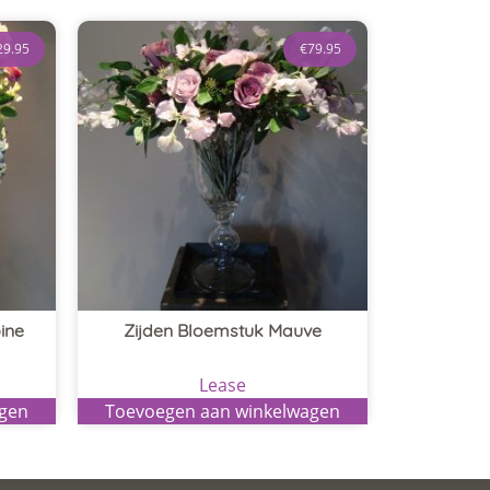
29.95
€
79.95
ine
Zijden Bloemstuk Mauve
Lease
agen
Toevoegen aan winkelwagen