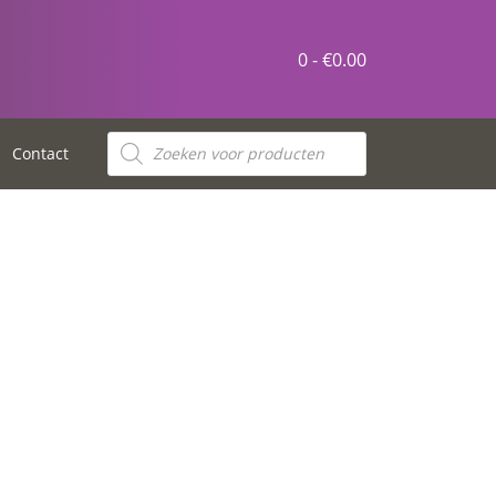
0 -
€
0.00
Contact