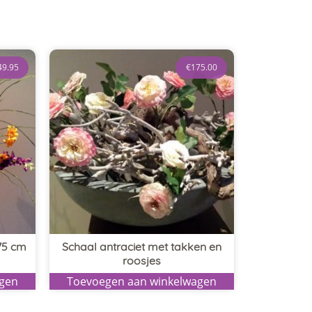
49.95
€
175.00
75 cm
Schaal antraciet met takken en
roosjes
agen
Toevoegen aan winkelwagen